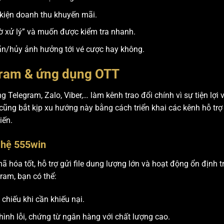
u kiện doanh thu khuyến mãi.
hờ xử lý” và muốn được kiểm tra nhanh.
oãn/hủy ảnh hưởng tới vé cược hay không.
gram & ứng dụng OTT
 Telegram, Zalo, Viber,… làm kênh trao đổi chính vì sự tiện lợi 
cũng bắt kịp xu hướng này bằng cách triển khai các kênh hỗ trợ
iến.
n hệ 555win
óa tốt, hỗ trợ gửi file dung lượng lớn và hoạt động ổn định t
gram, bạn có thể:
i chiếu khi cần khiếu nại.
ình lỗi, chứng từ ngân hàng với chất lượng cao.