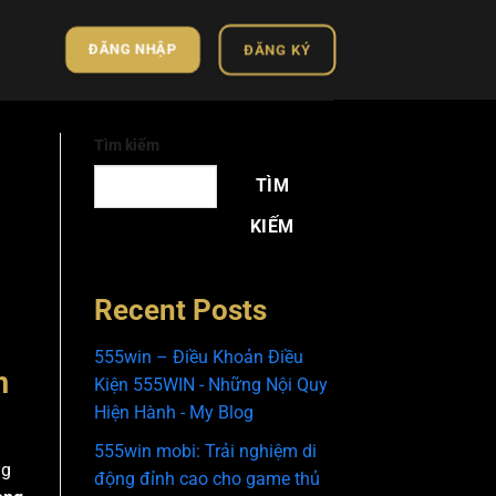
ĐĂNG NHẬP
ĐĂNG KÝ
Tìm kiếm
TÌM
KIẾM
Recent Posts
555win – Điều Khoản Điều
n
Kiện 555WIN - Những Nội Quy
Hiện Hành - My Blog
555win mobi: Trải nghiệm di
ng
động đỉnh cao cho game thủ