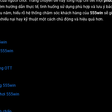
m của người chơi. Trang chuyên đề này tổng hợp chi tiết mọi
phu
m hướng dẫn thực tế, tình huống sử dụng phù hợp và lưu ý bả
 lâu năm, hiểu rõ hệ thống chăm sóc khách hàng của
555win
sẽ g
 khiếu nại hay kỹ thuật một cách chủ động và hiệu quả hơn.
5win
ệ 555win
ụng OTT
ng 555win
hơi 555win
nh chấp