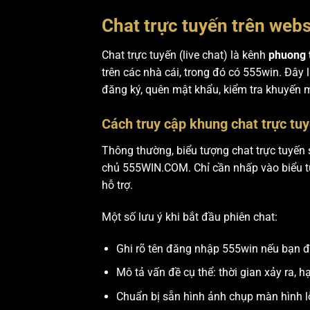
Chat trực tuyến trên web
Chat trực tuyến (live chat) là kênh
phuong t
trên các nhà cái, trong đó có 555win. Đây
đăng ký, quên mật khẩu, kiểm tra khuyến m
Cách truy cập khung chat trực tu
Thông thường, biểu tượng chat trực tuyến s
chủ 555WIN.COM. Chỉ cần nhấp vào biểu tư
hỗ trợ.
Một số lưu ý khi bắt đầu phiên chat:
Ghi rõ tên đăng nhập 555win nếu bạn đã
Mô tả vấn đề cụ thể: thời gian xảy ra, 
Chuẩn bị sẵn hình ảnh chụp màn hình lỗi