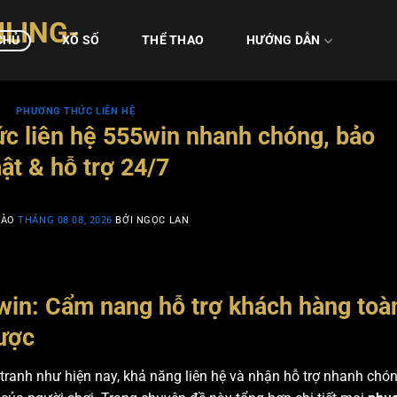
CHỦ
XỔ SỐ
THỂ THAO
HƯỚNG DẪN
PHƯƠNG THỨC LIÊN HỆ
c liên hệ 555win nhanh chóng, bảo
ật & hỗ trợ 24/7
VÀO
THÁNG 08 08, 2026
BỞI
NGỌC LAN
win: Cẩm nang hỗ trợ khách hàng toà
cược
tranh như hiện nay, khả năng liên hệ và nhận hỗ trợ nhanh chó