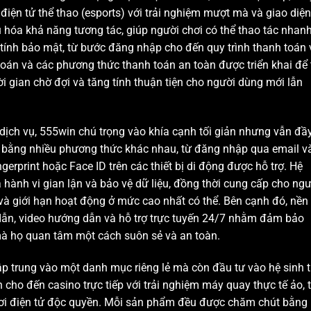
u điện tử thể thao (esports) với trải nghiệm mượt mà và giao diệ
u hóa khả năng tương tác, giúp người chơi có thể thao tác nhanh
tính bảo mật, từ bước đăng nhập cho đến quy trình thanh toán 
nh toán và các phương thức thanh toán an toàn được triển khai để 
ời gian chờ đợi và tăng tính thuận tiện cho người dùng mới lẫn
 dịch vụ, 555win chú trọng vào khía cạnh tối giản nhưng vẫn đầ
p bằng nhiều phương thức khác nhau, từ đăng nhập qua email v
rprint hoặc Face ID trên các thiết bị di động được hỗ trợ. Hệ
hành vi gian lận và bảo vệ dữ liệu, đồng thời cung cấp cho ngư
và giới hạn hoạt động ở mức cao nhất có thể. Bên cạnh đó, nền
dẫn, video hướng dẫn và hỗ trợ trực tuyến 24/7 nhằm đảm bảo
mà họ quan tâm một cách suôn sẻ và an toàn.
p trung vào một danh mục riêng lẻ mà còn đầu tư vào hệ sinh t
h cho đến casino trực tiếp với trải nghiệm máy quay thực tế ảo, 
chơi điện tử độc quyền. Mỗi sản phẩm đều được chăm chút bằng