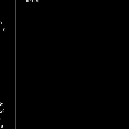
hiển thị.
a
 rõ
ắt
kể
n
iá