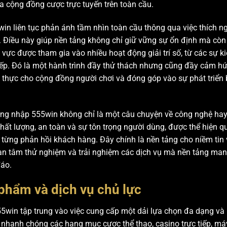
a cộng đồng cược trực tuyến trên toàn cầu.
win liên tục phản ánh tầm nhìn toàn cầu thông qua việc thích n
. Điều này giúp nền tảng không chỉ giữ vững sự ổn định mà còn
vực được tham gia vào nhiều hoạt động giải trí số, từ các sự k
tiếp. Đó là một hành trình đầy thử thách nhưng cũng đầy cảm h
ết thực cho cộng đồng người chơi và đóng góp vào sự phát triển
ăng nhập 555win không chỉ là một câu chuyện về công nghệ ha
chất lượng, an toàn và sự tôn trọng người dùng, được thể hiện q
 từng phản hồi khách hàng. Đây chính là nền tảng cho niềm tin
 an tâm thử nghiệm và trải nghiệm các dịch vụ mà nền tảng ma
áo.
phẩm và dịch vụ chủ lực
5win tập trung vào việc cung cấp một dải lựa chọn đa dạng và
p nhanh chóng các hạng mục cược thể thao, casino trực tiếp, má