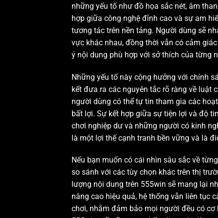
những yếu tố như đồ họa sắc nét, âm thanh
hợp giữa công nghệ đỉnh cao và sự am hiểu
tương tác trên nền tảng. Người dùng sẽ nh
vực khác nhau, đồng thời vẫn có cảm giá
ý nội dung phù hợp với sở thích của từng 
Những yếu tố này cộng hưởng với chính s
kết đưa ra các nguyên tắc rõ ràng về luật 
người dùng có thể tự tin tham gia các hoạt
bất lợi. Sự kết hợp giữa sự tiện lợi và độ
chơi nghiệp dư và những người có kinh ng
là một lợi thế cạnh tranh bền vững và là đi
Nếu bạn muốn có cái nhìn sâu sắc về từng 
so sánh với các tùy chọn khác trên thị tr
lượng nội dung trên 555win sẽ mang lại nh
nâng cao hiệu quả, hệ thống vẫn liên tục c
chơi, nhằm đảm bảo mọi người đều có cơ h