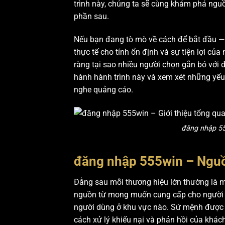
trình này, chúng ta sẽ cùng khám phá ngu
phần sau.
Nếu bạn đang tò mò về cách để bắt đầu — 
thực tế cho tính ổn định và sự tiện lợi củ
ràng tại sao nhiều người chọn gắn bó với 
hành hành trình này và xem xét những yếu t
nghe quảng cáo.
đăng nhập 55
đăng nhập 555win – Ngu
Đằng sau mỗi thương hiệu lớn thường là
nguồn từ mong muốn cung cấp cho người chơ
người dùng ở khu vực nào. Sứ mệnh được kh
cách xử lý khiếu nại và phản hồi của khá