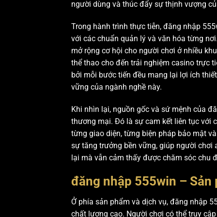
người dùng và thúc đẩy sự thịnh vượng củ
Trong hành trình thực tiễn, đăng nhập 555
với các chuẩn quản lý và văn hóa từng nơi
mở rộng cơ hội cho người chơi ở nhiều khu 
thể thao cho đến trải nghiệm casino trực 
bởi mỗi bước tiến đều mang lại lợi ích thi
vững của ngành nghề này.
Khi nhìn lại, nguồn gốc và sứ mệnh của đ
thương mại. Đó là sự cam kết liên tục với 
từng giao diện, từng biện pháp bảo mật và
sự tăng trưởng bền vững, giúp người chơi
lại mà vẫn cảm thấy được chăm sóc chu đ
đăng nhập 555win – Sản 
Ở phía sản phẩm và dịch vụ, đăng nhập 55
chất lượng cao. Người chơi có thể truy cậ