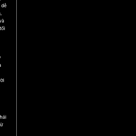
n dễ
,
và
tối
y
à
ời
hái
từ