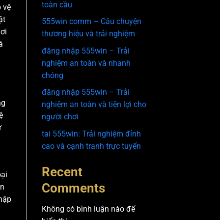
toàn cầu
 vệ
ật
555win comm – Câu chuyện
ơi
thương hiệu và trải nghiệm
á
đăng nhập 555win – Trải
nghiệm an toàn và nhanh
chóng
đăng nhập 555win – Trải
ng
nghiệm an toàn và tiện lợi cho
ệ
người chơi
ự
tai 555win: Trải nghiệm đỉnh
cao và cạnh tranh trực tuyến
u
Recent
oại
Comments
àn
nhập
Không có bình luận nào để