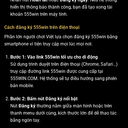
hiển thị thông báo thành công, bạn đã tạo xong tài
khoản 555win trên máy tính.
Cách đăng ký 555win trên điện thoại
Phần lớn người chơi Việt lựa chọn đăng ký 555win bằng
smartphone vì tiện truy cập mọi lúc mọi nơi.
Bước 1: Vào link 555win tối ưu cho di động
Sử dụng trình duyệt trên điện thoại (Chrome, Safari…)
truy cập đường link 555win được cung cấp tại
555WIN.COM. Hệ thống sẽ tự điều hướng sang phiên
bản mobile.
Bước 2: Bấm nút Đăng ký nổi bật
Nút
Đăng ký
thường nằm giữa màn hình hoặc trên
thanh menu dưới cùng, kích thước lớn để dễ thao tác
bằng ngón tay.