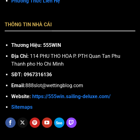
Phương Thức Liên Hệ
THÔNG TIN NHÀ CÁI
Thương Hiệu: 555WIN
Địa Chỉ:
114 PHU THO HOA P. PTH Quan Tan Phu
Thanh pho Ho Chi Minh
SĐT:
0967316136
Email:
888slot@wettingblog.com
Website:
https://555win.sailing-deluxe.com/
Sitemaps