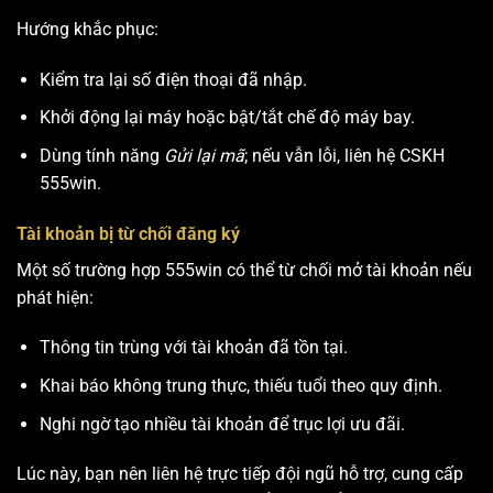
Hướng khắc phục:
Kiểm tra lại số điện thoại đã nhập.
Khởi động lại máy hoặc bật/tắt chế độ máy bay.
Dùng tính năng
Gửi lại mã
; nếu vẫn lỗi, liên hệ CSKH
555win.
Tài khoản bị từ chối đăng ký
Một số trường hợp 555win có thể từ chối mở tài khoản nếu
phát hiện:
Thông tin trùng với tài khoản đã tồn tại.
Khai báo không trung thực, thiếu tuổi theo quy định.
Nghi ngờ tạo nhiều tài khoản để trục lợi ưu đãi.
Lúc này, bạn nên liên hệ trực tiếp đội ngũ hỗ trợ, cung cấp