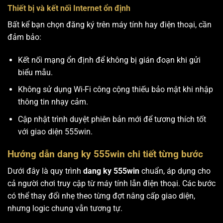
Thiết bị và kết nối Internet ổn định
Bất kể bạn chọn đăng ký trên máy tính hay điện thoại, cần
đảm bảo:
Kết nối mạng ổn định để không bị gián đoạn khi gửi
biểu mẫu.
Không sử dụng Wi-Fi công cộng thiếu bảo mật khi nhập
thông tin nhạy cảm.
Cập nhật trình duyệt phiên bản mới để tương thích tốt
với giao diện 555win.
Hướng dẫn dang ky 555win chi tiết từng bước
Dưới đây là quy trình
dang ky 555win
chuẩn, áp dụng cho
cả người chơi truy cập từ máy tính lẫn điện thoại. Các bước
có thể thay đổi nhẹ theo từng đợt nâng cấp giao diện,
nhưng logic chung vẫn tương tự.