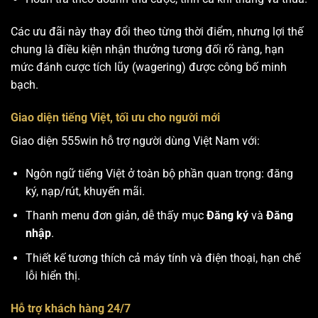
Các ưu đãi này thay đổi theo từng thời điểm, nhưng lợi thế
chung là điều kiện nhận thưởng tương đối rõ ràng, hạn
mức đánh cược tích lũy (wagering) được công bố minh
bạch.
Giao diện tiếng Việt, tối ưu cho người mới
Giao diện 555win hỗ trợ người dùng Việt Nam với:
Ngôn ngữ tiếng Việt ở toàn bộ phần quan trọng: đăng
ký, nạp/rút, khuyến mãi.
Thanh menu đơn giản, dễ thấy mục
Đăng ký
và
Đăng
nhập
.
Thiết kế tương thích cả máy tính và điện thoại, hạn chế
lỗi hiển thị.
Hỗ trợ khách hàng 24/7