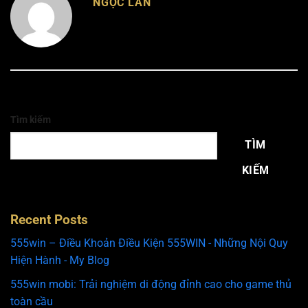
NGỌC LAN
Tìm kiếm
TÌM
KIẾM
Recent Posts
555win – Điều Khoản Điều Kiện 555WIN - Những Nội Quy
Hiện Hành - My Blog
555win mobi: Trải nghiệm di động đỉnh cao cho game thủ
toàn cầu