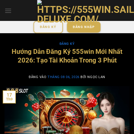
Bỏ
qua
nội
dung
ĐĂNG KÝ
ĐĂNG NHẬP
ĐĂNG KÝ
Hướng Dẫn Đăng Ký 555win Mới Nhất
2026: Tạo Tài Khoản Trong 3 Phút
ĐĂNG VÀO
THÁNG 08 06, 2026
BỞI
NGỌC LAN
17
Th9