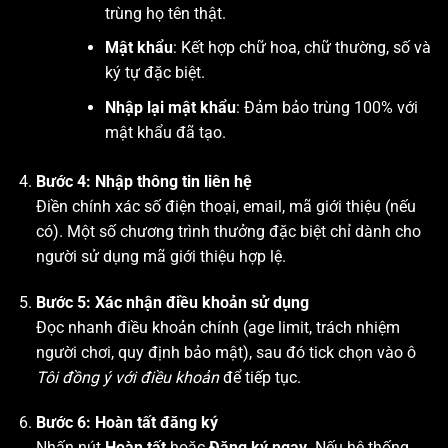
trùng họ tên thật.
Mật khẩu
: Kết hợp chữ hoa, chữ thường, số và
ký tự đặc biệt.
Nhập lại mật khẩu
: Đảm bảo trùng 100% với
mật khẩu đã tạo.
Bước 4: Nhập thông tin liên hệ
Điền chính xác số điện thoại, email, mã giới thiệu (nếu
có). Một số chương trình thưởng đặc biệt chỉ dành cho
người sử dụng mã giới thiệu hợp lệ.
Bước 5: Xác nhận điều khoản sử dụng
Đọc nhanh điều khoản chính (age limit, trách nhiệm
người chơi, quy định bảo mật), sau đó tick chọn vào ô
Tôi đồng ý với điều khoản
để tiếp tục.
Bước 6: Hoàn tất đăng ký
Nhấn nút
Hoàn tất
hoặc
Đăng ký ngay
. Nếu hệ thống