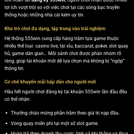
lợi ích vượt trội so với việc chơi tại các sòng bạc truyền
thống hoặc những nhà cái kém uy tín.
Kho trò chơi đa dạng, tập trung vào trải nghiệm
Hệ thống 555win cung cấp hàng trăm tựa game thuộc
nhiều thể loại: casino live, tài xỉu, baccarat, poker, slot quay
hũ, game dân gian… Mỗi sảnh chơi được phân nhóm rõ
ràng, giúp tài khoản mới dễ lựa chọn mà không bị “ngộp”
thông tin.
Cơ chế khuyến mãi hấp dẫn cho người mới
Hầu hết người chơi đăng ký tài khoản 555win lần đầu đều
có thể nhận:
Thưởng chào mừng phần trăm theo giá trị nạp đầu.
Vòng quay miễn phí tại một số slot game.
Hoàn trả theo doanh thu cược, tính cả khi thắng và thua.